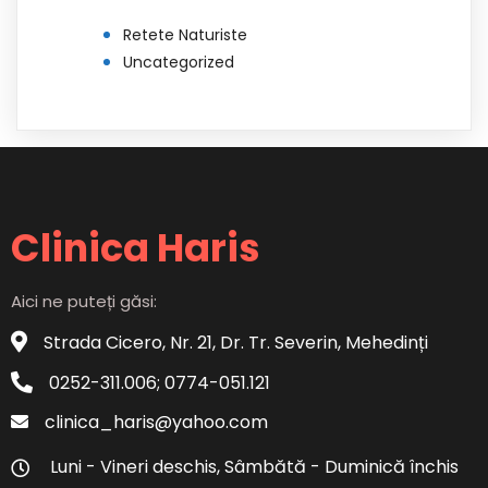
Retete Naturiste
Uncategorized
Clinica Haris
Aici ne puteți găsi:
Strada Cicero, Nr. 21, Dr. Tr. Severin, Mehedinți
0252-311.006; 0774-051.121
clinica_haris@yahoo.com
Luni - Vineri deschis, Sâmbătă - Duminică închis