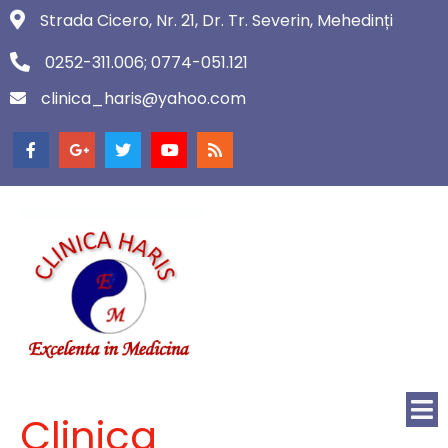
Strada Cicero, Nr. 21, Dr. Tr. Severin, Mehedinți
0252-311.006; 0774-051.121
clinica_haris@yahoo.com
Clinica