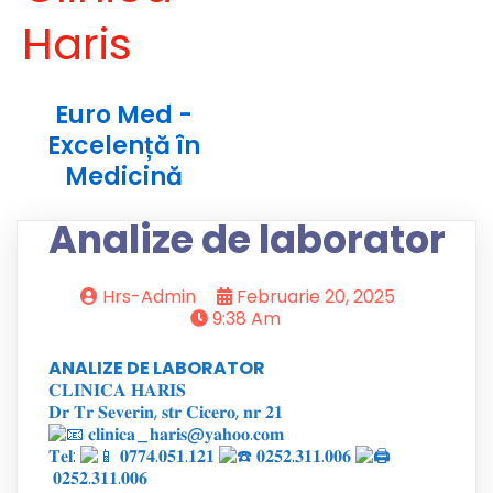
Haris
Euro Med -
Excelență în
Medicină
Analize de laborator
Hrs-Admin
Februarie 20, 2025
9:38 Am
ANALIZE DE LABORATOR
𝐂𝐋𝐈𝐍𝐈𝐂𝐀 𝐇𝐀𝐑𝐈𝐒
𝐃𝐫 𝐓𝐫 𝐒𝐞𝐯𝐞𝐫𝐢𝐧, 𝐬𝐭𝐫 𝐂𝐢𝐜𝐞𝐫𝐨, 𝐧𝐫 𝟐𝟏
𝐜𝐥𝐢𝐧𝐢𝐜𝐚_𝐡𝐚𝐫𝐢𝐬@𝐲𝐚𝐡𝐨𝐨.𝐜𝐨𝐦
𝐓𝐞𝐥:
𝟎𝟕𝟕𝟒.𝟎𝟓𝟏.𝟏𝟐𝟏
𝟎𝟐𝟓𝟐.𝟑𝟏𝟏.𝟎𝟎𝟔
𝟎𝟐𝟓𝟐.𝟑𝟏𝟏.𝟎𝟎𝟔