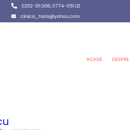
0252-311.006; 0774-051.121
clinica_haris@yahoo.com
ACASĂ
DESPRE
cu