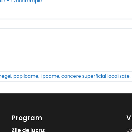
fie – ozonoterapie
egei, papiloame, lipoame, cancere superficial localizate, 
Program
V
Zile de lucru:
Co