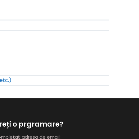
etc.)
reți o prgramare?
mpletați adresa de email: